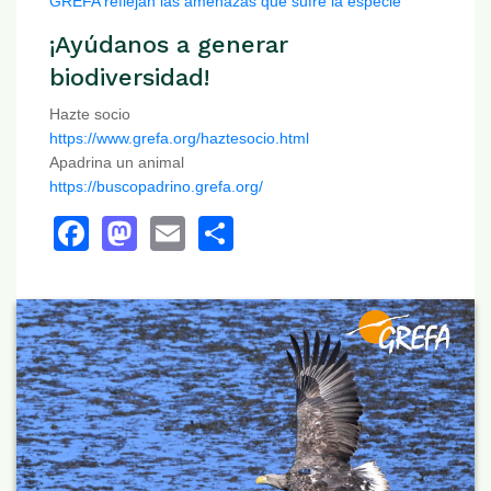
GREFA reflejan las amenazas que sufre la especie
¡Ayúdanos a generar
biodiversidad!
Hazte socio
https://www.grefa.org/haztesocio.html
Apadrina un animal
https://buscopadrino.grefa.org/
Facebook
Mastodon
Email
Share